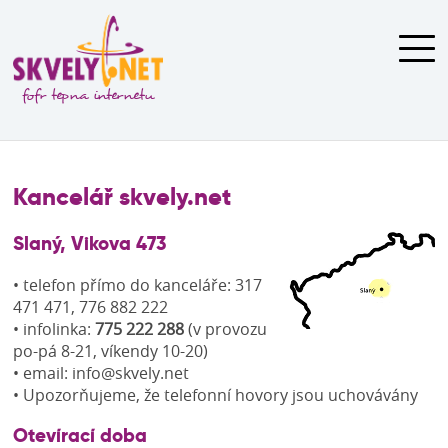
Novinky
Kancelář skvely.net
Služby
Dostupnost
Slaný, Vikova 473
Pro zákazníky
• telefon přímo do kanceláře: 317
Kontakt
471 471, 776 882 222
• infolinka:
775 222 288
(v provozu
po-pá 8-21, víkendy 10-20)
• email: info@skvely.net
• Upozorňujeme, že telefonní hovory jsou uchovávány
Otevírací doba